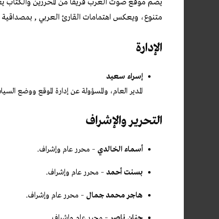
يضم موقع صوت العرب فريقاً من المحررين والكُتّاب
متنوع، ويعكس اهتمامات القارئ العربي , بمصداقية 
الإدارة
إسراء سعيد
المدير العام، والمسؤولة عن إدارة الموقع ووضع السيا
التحرير والإشراف
أسماء الخالدي
– محرر عام وإشراف.
بسنت أحمد
– محرر عام وإشراف.
هاجر محمد جمال
– محرر عام وإشراف.
حنان ناصر
– محرر عام وإشراف.